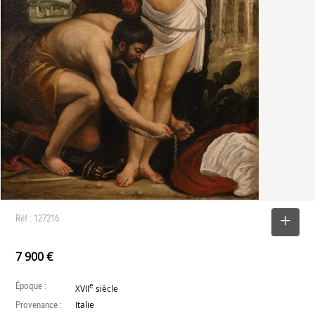
Réf : 127216
SELECTIONNER
7 900 €
Époque :
e
XVII
siècle
Provenance :
Italie