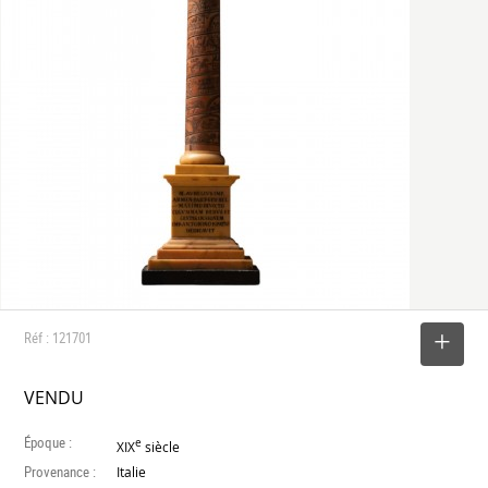
Réf : 121701
SELECTIONNER
VENDU
Époque :
e
XIX
siècle
Provenance :
Italie