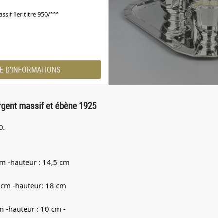
ssif 1er titre 950/°°°
E D'INFORMATIONS
 argent massif et ébène 1925
O.
cm -hauteur : 14,5 cm
5 cm -hauteur; 18 cm
cm -hauteur : 10 cm -