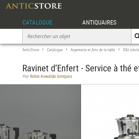
CATALOGUE
ANTIQUAIRES
AnticStore
Catalogue
Argenterie et Arts de la table
XXe siècl
>
>
>
Ravinet d’Enfert - Service à thé 
Par
Robin Kowalski Antiques