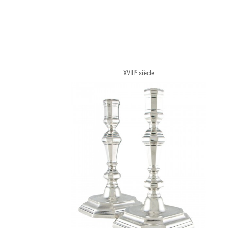
e
XVIII
siècle