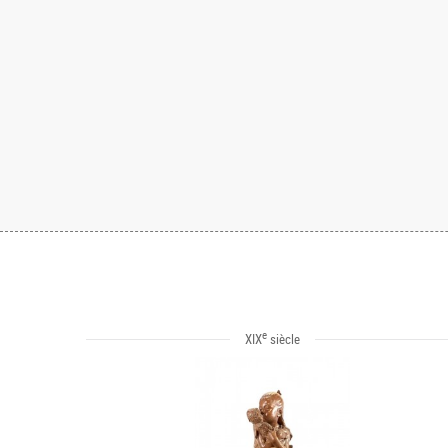
e
XIX
siècle