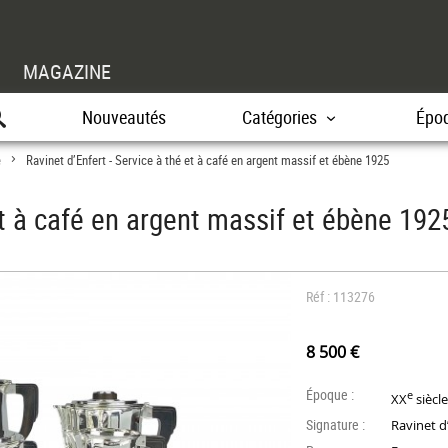
MAGAZINE
Nouveautés
Catégories
Épo
e
Ravinet d’Enfert - Service à thé et à café en argent massif et ébène 1925
>
et à café en argent massif et ébène 192
Réf : 113276
8 500 €
Époque :
e
XX
siècl
Signature :
Ravinet d