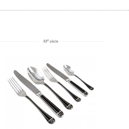
e
XX
siècle