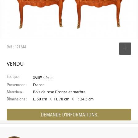
Réf : 121344
SELECTIONNER
VENDU
Époque :
e
XVIII
siècle
Provenance :
France
Materiaux :
Bois de rose Bronze et marbre
Dimensions :
X
X
L. 50 cm
H. 78 cm
P. 34.5 cm
DEMANDE D'INFORMATIONS