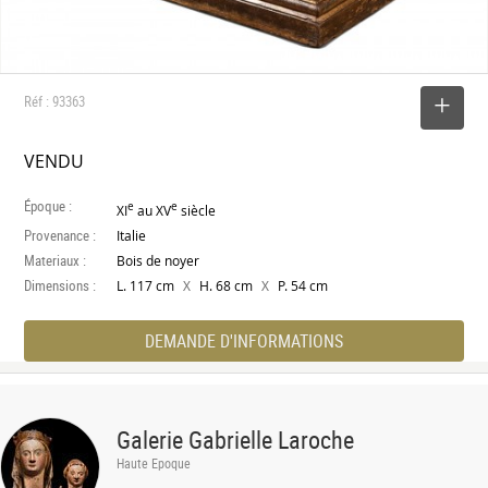
Réf : 93363
SELECTIONNER
VENDU
Époque :
e
e
XI
au XV
siècle
Provenance :
Italie
Materiaux :
Bois de noyer
Dimensions :
X
X
L. 117 cm
H. 68 cm
P. 54 cm
DEMANDE D'INFORMATIONS
Galerie Gabrielle Laroche
Haute Epoque