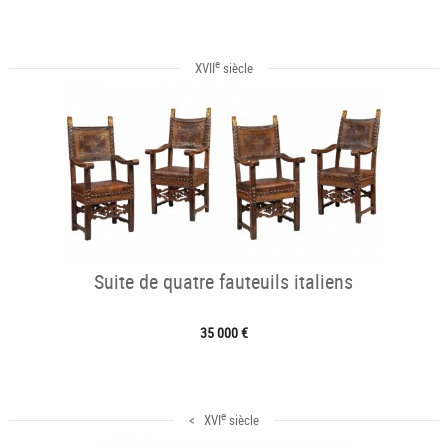
e
XVII
siècle
Suite de quatre fauteuils italiens
35 000 €
e
< XVI
siècle