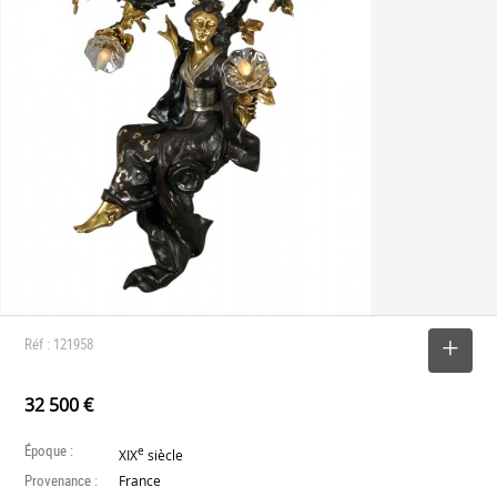
Réf : 121958
SELECTIONNER
32 500 €
Époque :
e
XIX
siècle
Provenance :
France