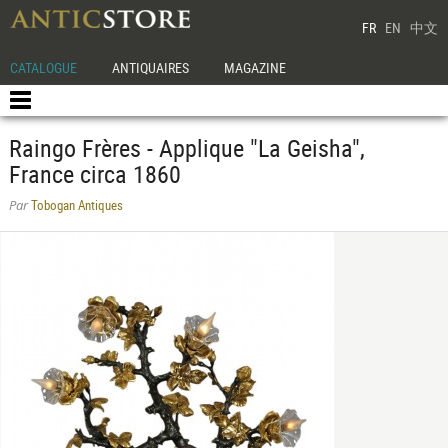
FR
EN
中文
CATALOGUE
ANTIQUAIRES
MAGAZINE
Raingo Frères - Applique "La Geisha",
France circa 1860
Tobogan Antiques
Par