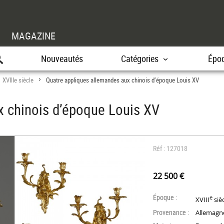
MAGAZINE
Nouveautés
Catégories
Épo
XVIIIe siècle
Quatre appliques allemandes aux chinois d’époque Louis XV
>
>
x chinois d’époque Louis XV
Réf : 127018
22 500 €
Époque :
e
XVIII
siè
Provenance :
Allemagn