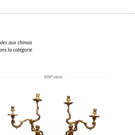
ndes aux chinois
ans la catégorie
e
XVIII
siècle