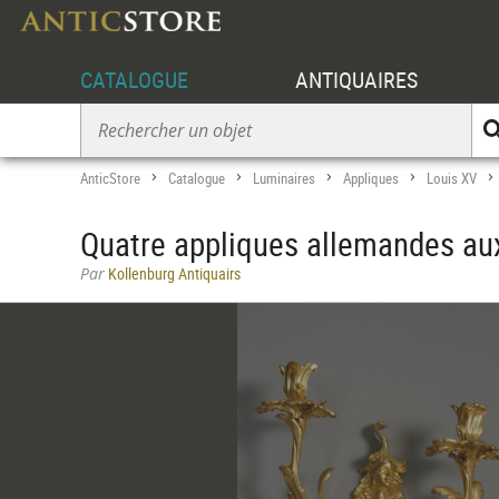
CATALOGUE
ANTIQUAIRES
AnticStore
Catalogue
Luminaires
Appliques
Louis XV
>
>
>
>
Quatre appliques allemandes au
Par
Kollenburg Antiquairs