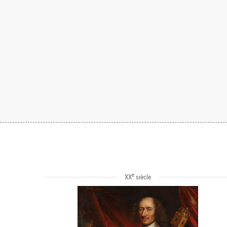
e
XX
siècle