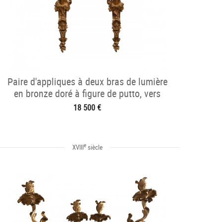
Paire d'appliques à deux bras de lumière
en bronze doré à figure de putto, vers
1745
18 500 €
e
XVIII
siècle