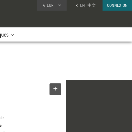
€
EUR
FR
EN
中文
CONNEXION
ques
SELECTIONNER
cle
e