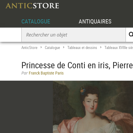
CATALOGUE
ANTIQUAIRES
AnticStore
Catalogue
Tableaux et dessins
Tableaux XVIIIe siè
>
>
>
Princesse de Conti en iris, Pierr
Par
Franck Baptiste Paris