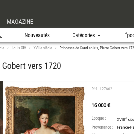
MAGAZINE
Nouveautés
Catégories
Épo
cle
Louis XIV
XVIIIe siècle
Princesse de Conti en iris, Pierre Gobert vers 17
>
>
>
e Gobert vers 1720
Réf : 127662
16 000 €
Époque :
e
XVIII
siè
Provenance :
France-Pa