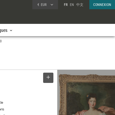
€
EUR
FR
EN
中文
CONNEXION
ques
20
SELECTIONNER
cle
ris