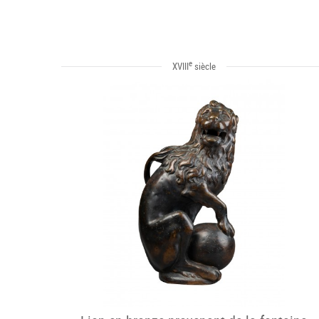
e
XVIII
siècle