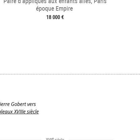
Paire d’appliques aux enfants ailés, Paris
époque Empire
18 000 €
Pierre Gobert vers
leaux XVIIIe siècle
e
XVII
siècle