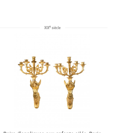
e
XIX
siècle