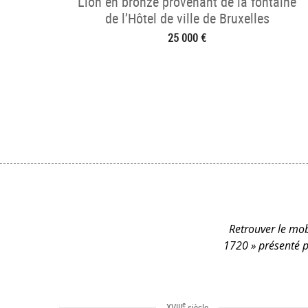
Lion en bronze provenant de la fontaine
de l’Hôtel de ville de Bruxelles
25 000 €
Retrouver le mobi
1720 » présenté p
e
XVIII
siècle