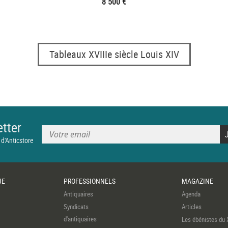
8 500 €
Tableaux XVIIIe siècle Louis XIV
tter
 d'Anticstore
UE
PROFESSIONNELS
MAGAZINE
Antiquaires
Agenda
Syndicats
Articles
d'antiquaires
Les ébénistes du 