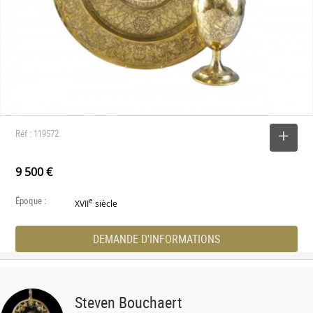
Réf : 119572
SELECTIONNER
9 500 €
Époque :
e
XVII
siècle
DEMANDE D'INFORMATIONS
Steven Bouchaert