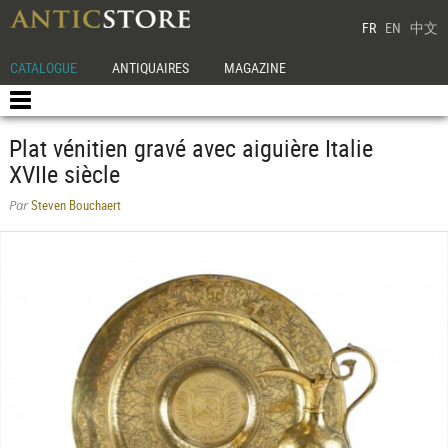
FR
EN
中文
CATALOGUE
ANTIQUAIRES
MAGAZINE
Plat vénitien gravé avec aiguière Italie
XVIIe siècle
Steven Bouchaert
Par