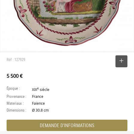
Réf : 127929
SELECTIONNER
5 500 €
Époque :
e
XIX
siècle
Provenance :
France
Materiaux :
Faïence
Dimensions :
Ø 30.8 cm
DEMANDE D'INFORMATIONS