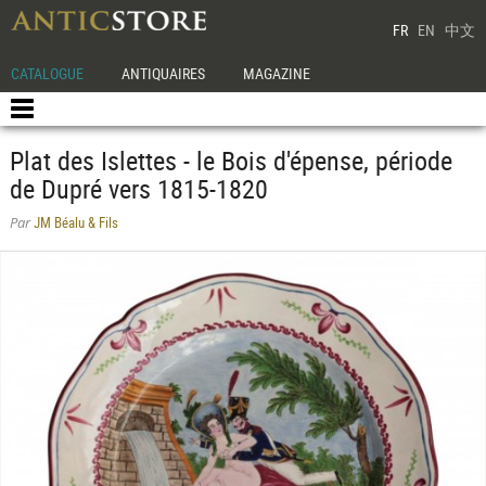
FR
EN
中文
CATALOGUE
ANTIQUAIRES
MAGAZINE
Plat des Islettes - le Bois d'épense, période
de Dupré vers 1815-1820
JM Béalu & Fils
Par