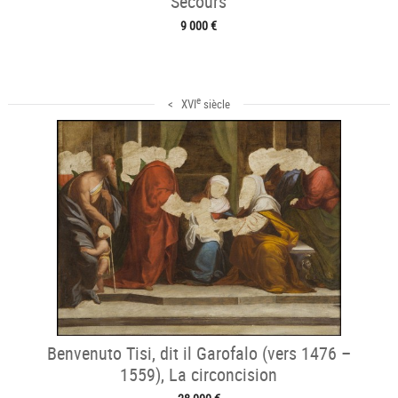
Secours
9 000 €
e
< XVI
siècle
Benvenuto Tisi, dit il Garofalo (vers 1476 –
1559), La circoncision