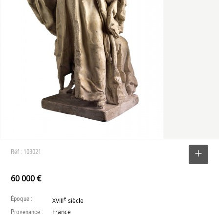
Réf : 103021
SELECTIONNER
60 000 €
Époque :
e
XVIII
siècle
Provenance :
France