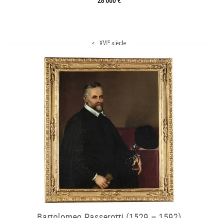
28 000 €
e
< XVI
siècle
Bartolomeo Passerotti (1529 – 1592)