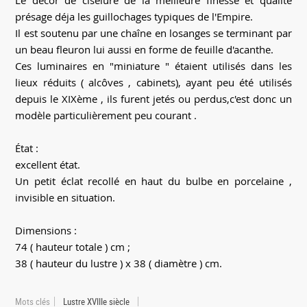
Le décor de ciselure de la meilleure finesse et qualité
présage déja les guillochages typiques de l'Empire.
Il est soutenu par une chaîne en losanges se terminant par
un beau fleuron lui aussi en forme de feuille d'acanthe.
Ces luminaires en "miniature " étaient utilisés dans les
lieux réduits ( alcôves , cabinets), ayant peu été utilisés
depuis le XIXème , ils furent jetés ou perdus,c'est donc un
modèle particulièrement peu courant .
État :
excellent état.
Un petit éclat recollé en haut du bulbe en porcelaine ,
invisible en situation.
Dimensions :
74 ( hauteur totale ) cm ;
38 ( hauteur du lustre ) x 38 ( diamètre ) cm.
Mots clés
Lustre XVIIIe siècle