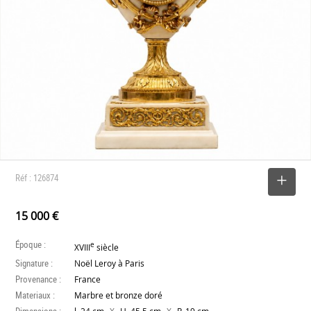
Réf : 126874
SELECTIONNER
15 000 €
Époque :
e
XVIII
siècle
Signature :
Noël Leroy à Paris
Provenance :
France
Materiaux :
Marbre et bronze doré
Dimensions :
X
X