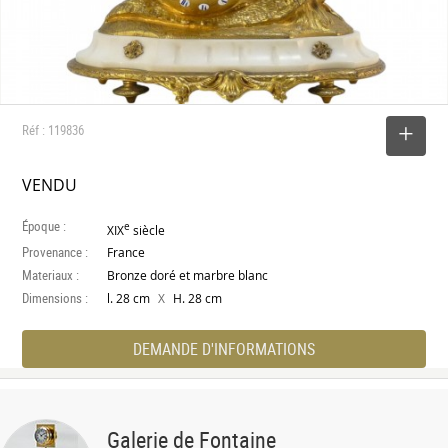
Réf : 119836
SELECTIONNER
VENDU
Époque :
e
XIX
siècle
Provenance :
France
Materiaux :
Bronze doré et marbre blanc
Dimensions :
X
l. 28 cm
H. 28 cm
DEMANDE D'INFORMATIONS
Galerie de Fontaine