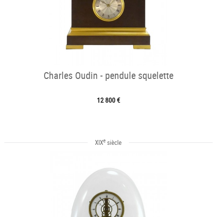
Charles Oudin - pendule squelette
12 800 €
e
XIX
siècle