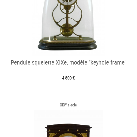
Pendule squelette XIXe, modèle "keyhole frame"
4 800 €
e
XIX
siècle