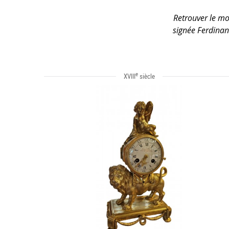
Retrouver le mob
signée Ferdinan
e
XVIII
siècle