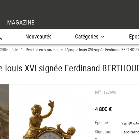
MAGAZINE
Nouveautés
Catégories
Épo
XVIIIe siècle
Pendule en bronze doré d’époque louis XVI signée Ferdinand BERTHOUD
>
e louis XVI signée Ferdinand BERTHOU
Réf : 127698
4 800 €
Époque :
e
XVIII
siè
Signature :
Ferdina