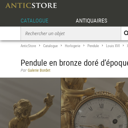
CATALOGUE
ANTIQUAIRES
AnticStore
Catalogue
Horlogerie
Pendule
Louis XVI
>
>
>
>
>
Pendule en bronze doré d’époqu
Par
Galerie Bordet