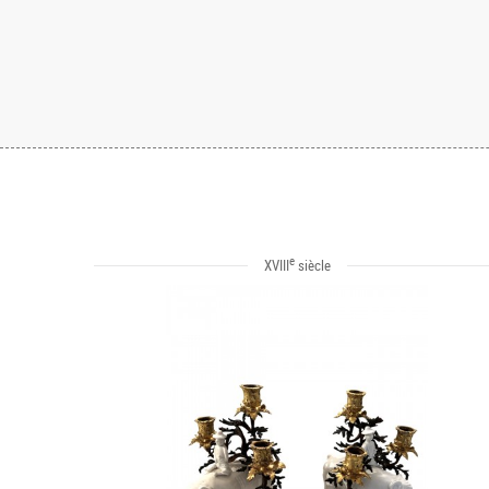
e
XVIII
siècle