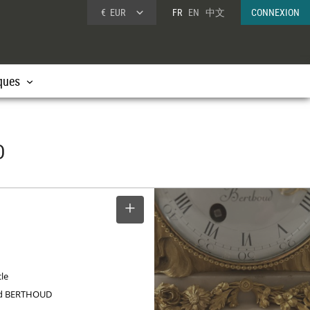
€
EUR
FR
EN
中文
CONNEXION
ques
D
SELECTIONNER
cle
nd BERTHOUD