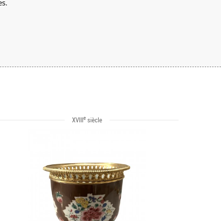
es.
e
XVIII
siècle