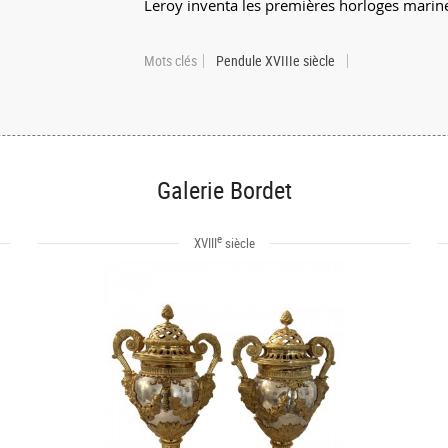
Leroy inventa les premières horloges marin
Mots clés
Pendule XVIIIe siècle
Galerie Bordet
e
XVIII
siècle