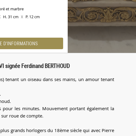
oré et marbre
H. 31 cm
P. 12 cm
X
X
E D'INFORMATIONS
XVI signée Ferdinand BERTHOUD
s) tenant un oiseau dans ses mains, un amour tenant
.
houd.
es pour les minutes. Mouvement portant également la
 sur roue de compte.
us grands horlogers du 18ème siècle qui avec Pierre