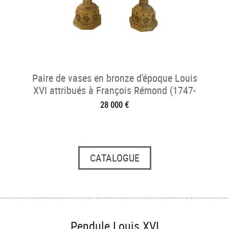
Paire de vases en bronze d'époque Louis
XVI attribués à François Rémond (1747-
1812)
28 000 €
CATALOGUE
Pendule Louis XVI