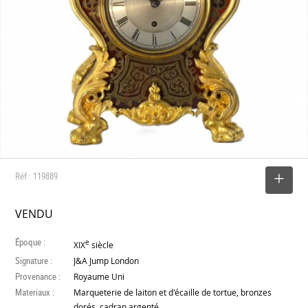
Réf : 119889
SELECTIONNER
VENDU
Époque :
e
XIX
siècle
Signature :
J&A Jump London
Provenance :
Royaume Uni
Materiaux :
Marqueterie de laiton et d'écaille de tortue, bronzes
dorés, cadran argenté