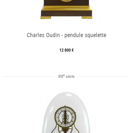
Charles Oudin - pendule squelette
12 800 €
e
XIX
siècle