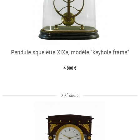
Pendule squelette XIXe, modèle "keyhole frame"
4 800 €
e
XIX
siècle