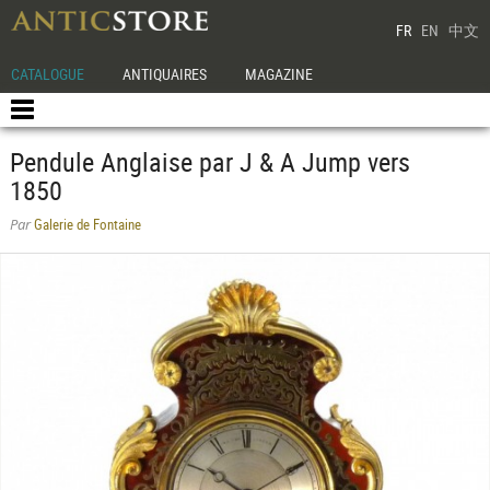
FR
EN
中文
CATALOGUE
ANTIQUAIRES
MAGAZINE
Pendule Anglaise par J & A Jump vers
1850
Galerie de Fontaine
Par