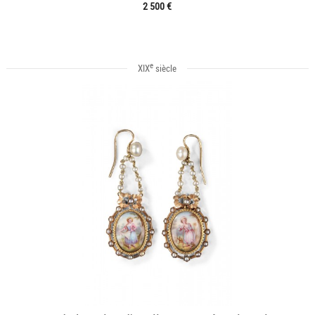
2 500 €
e
XIX
siècle