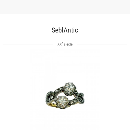
SeblAntic
e
XX
siècle