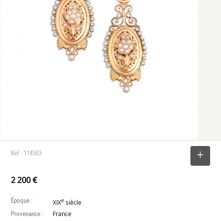
Réf : 114583
SELECTIONNER
2 200 €
Époque :
e
XIX
siècle
Provenance :
France