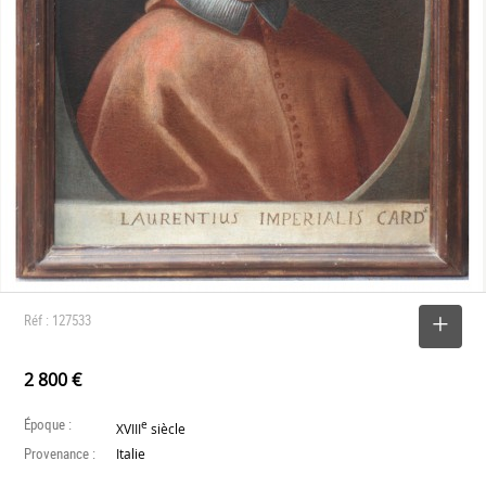
Réf : 127533
SELECTIONNER
2 800 €
Époque :
e
XVIII
siècle
Provenance :
Italie