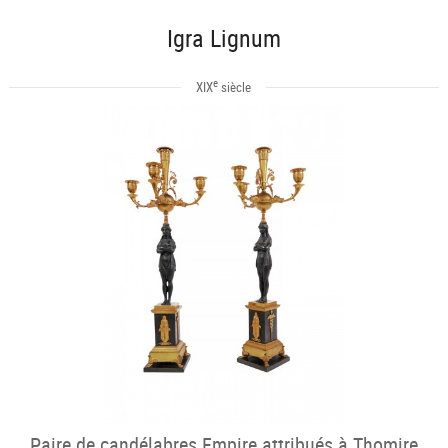
Igra Lignum
e
XIX
siècle
Paire de candélabres Empire attribués à Thomire