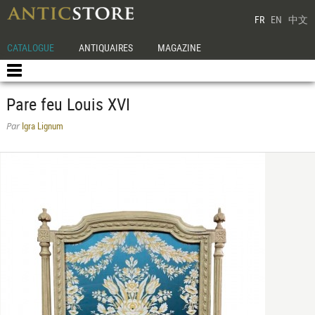
FR
EN
中文
CATALOGUE
ANTIQUAIRES
MAGAZINE
Pare feu Louis XVI
Igra Lignum
Par