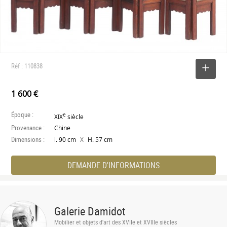
Réf : 110838
SELECTIONNER
1 600 €
Époque :
e
XIX
siècle
Provenance :
Chine
Dimensions :
X
l. 90 cm
H. 57 cm
DEMANDE D'INFORMATIONS
Galerie Damidot
Mobilier et objets d'art des XVIIe et XVIIIe siècles