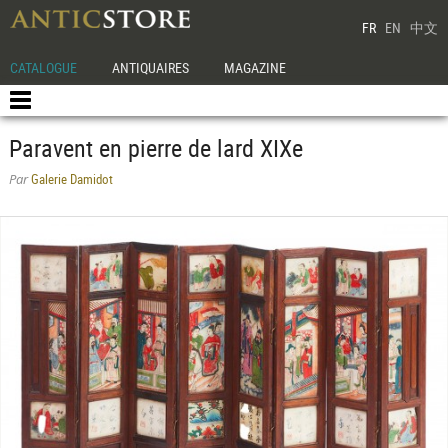
FR
EN
中文
CATALOGUE
ANTIQUAIRES
MAGAZINE
Paravent en pierre de lard XIXe
Galerie Damidot
Par