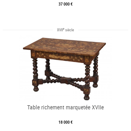
37 000 €
e
XVII
siècle
Table richement marquetée XVIIe
18 000 €