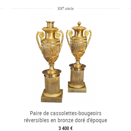
e
XIX
siècle
Paire de cassolettes-bougeoirs
réversibles en bronze doré d'époque
Empire
3 400 €