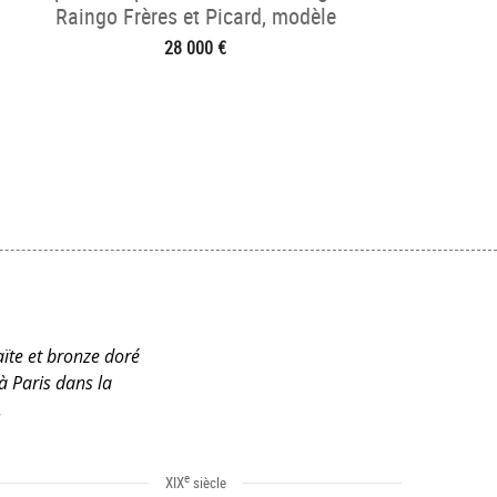
Raingo Frères et Picard, modèle
d'Osmond
28 000 €
aïte et bronze doré
à Paris dans la
.
e
XIX
siècle