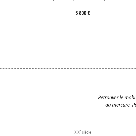
5 800 €
Retrouver le mobil
au mercure, Pa
e
XIX
siècle