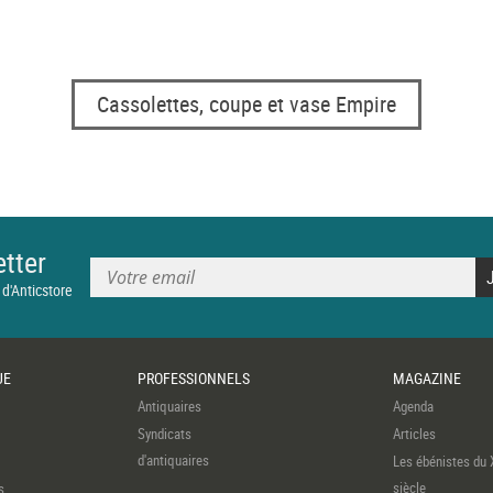
Cassolettes, coupe et vase Empire
tter
 d'Anticstore
UE
PROFESSIONNELS
MAGAZINE
Antiquaires
Agenda
Syndicats
Articles
d'antiquaires
Les ébénistes du 
siècle
s