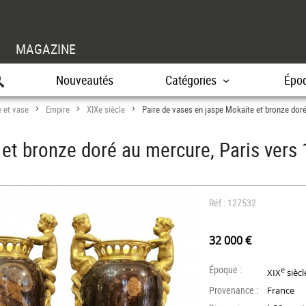
MAGAZINE
Nouveautés
Catégories
Épo
 et vase
Empire
XIXe siècle
Paire de vases en jaspe Mokaïte et bronze dor
>
>
>
 et bronze doré au mercure, Paris ver
Réf : 127532
32 000 €
Époque :
e
XIX
siècl
Provenance :
France