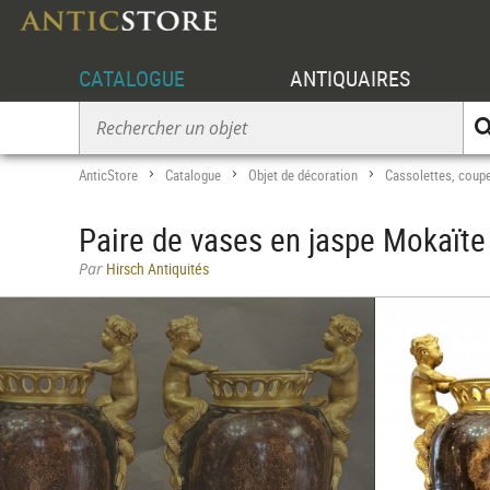
CATALOGUE
ANTIQUAIRES
AnticStore
Catalogue
Objet de décoration
Cassolettes, coupe
>
>
>
Paire de vases en jaspe Mokaïte
Par
Hirsch Antiquités