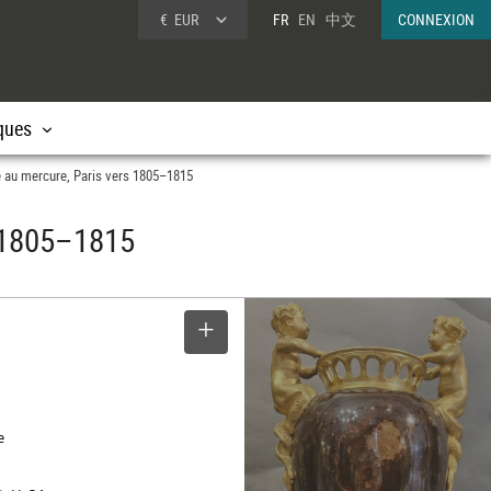
€
EUR
FR
EN
中文
CONNEXION
ques
é au mercure, Paris vers 1805–1815
s 1805–1815
SELECTIONNER
e