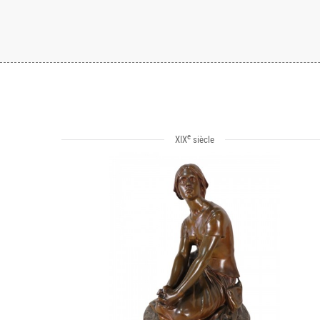
e
XIX
siècle