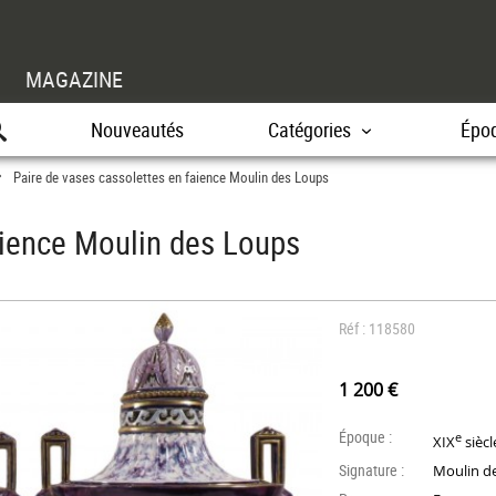
MAGAZINE
Nouveautés
Catégories
Épo
Paire de vases cassolettes en faience Moulin des Loups
>
aience Moulin des Loups
Réf : 118580
1 200 €
Époque :
e
XIX
siècl
Signature :
Moulin d