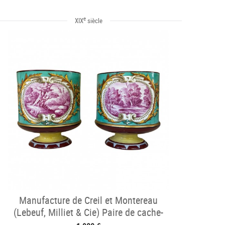
e
XIX
siècle
Manufacture de Creil et Montereau
(Lebeuf, Milliet & Cie) Paire de cache-
pots