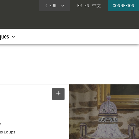
€
EUR
FR
EN
中文
CONNEXION
ques
SELECTIONNER
e
es Loups