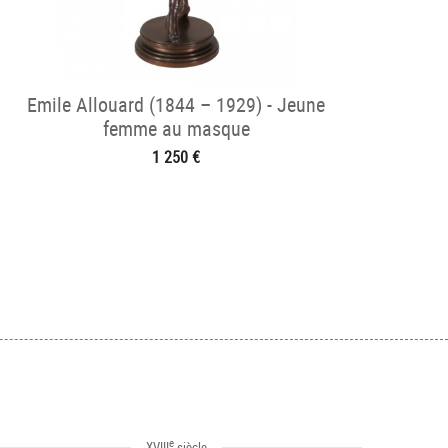
Emile Allouard (1844 – 1929) - Jeune
femme au masque
1 250 €
e
XVIII
siècle