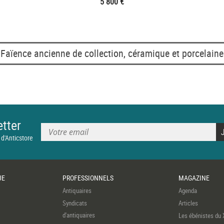
5 800 €
Faïence ancienne de collection, céramique et porcelaine
tter
 d'Anticstore
UE
PROFESSIONNELS
MAGAZINE
Antiquaires
Agenda
Syndicats
Articles
d'antiquaires
Les ébénistes du 