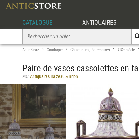
CATALOGUE
ANTIQUAIRES
AnticStore
Catalogue
Céramiques, Porcelaines
XIXe siècle
>
>
>
Paire de vases cassolettes en f
Par
Antiquaires Balzeau & Brion