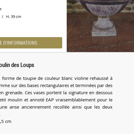
e
m
H. 39 cm
X
E D'INFORMATIONS
oulin des Loups
n forme de toupie de couleur blanc violine rehaussé à
emme sur des bases rectangulaires et terminées par des
l en grenade. Ces vases portent la signature en dessous
etit moulin et annoté EAP vraisemblablement pour le
une anse anciennement recollée ainsi que les deux
.
1,5 cm