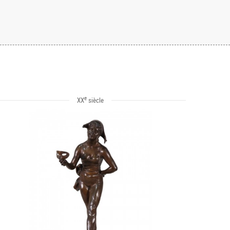
e
XX
siècle