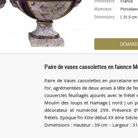
Provenance :
France
Materiaux :
Porcelain
Dimensions :
l. 31.5 c
DEMAND
Paire de vases cassolettes en faience M
Paire de Vases cassolettes en porcelaine e
l’or, agrémentées de deux anses à tête de f
couvercles feuillagés ajourés avec le fréte
Moulin des loups et Hamage ( nord ) un p
décorateur et numéroté 299. Présence d’
frétels. Epoque fin XIXe début XX ème Siècle
Dimensions : Hauteur : 39 cm – Largeur : 3