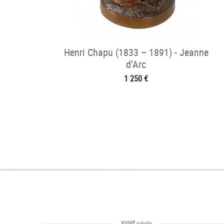
Henri Chapu (1833 – 1891) - Jeanne
d’Arc
1 250 €
e
XVIII
siècle