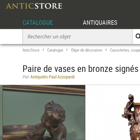
CATALOGUE
ANTIQUAIRES
AnticStore
Catalogue
Objet de décoration
Cassolettes, coupe
>
>
>
Paire de vases en bronze signé
Par
Antiquités Paul Azzopardi