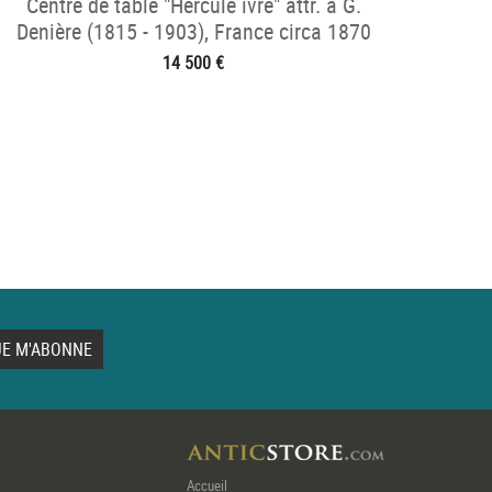
Centre de table "Hercule ivre" attr. à G.
Denière (1815 - 1903), France circa 1870
14 500 €
Accueil