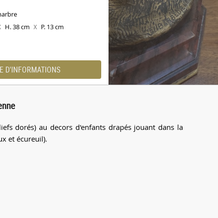
marbre
H. 38 cm
P. 13 cm
X
X
E D'INFORMATIONS
enne
liefs dorés) au decors d'enfants drapés jouant dans la
x et écureuil).