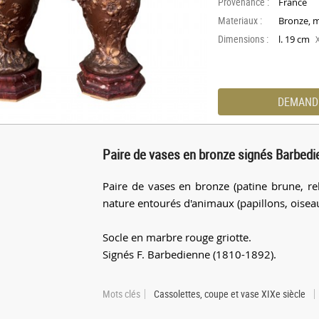
Provenance :
France
Materiaux :
Bronze, 
Dimensions :
l. 19 cm
DEMAND
Paire de vases en bronze signés Barbedi
Paire de vases en bronze (patine brune, re
nature entourés d'animaux (papillons, oiseau
Socle en marbre rouge griotte.
Signés F. Barbedienne (1810-1892).
Mots clés
Cassolettes, coupe et vase XIXe siècle