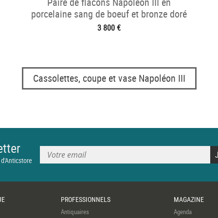
Paire de flacons Napoléon III en
porcelaine sang de boeuf et bronze doré
et ciselé,
3 800 €
Cassolettes, coupe et vase Napoléon III
tter
 d'Anticstore
UE
PROFESSIONNELS
MAGAZINE
Antiquaires
Agenda