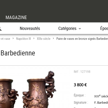
MAGAZINE
Nouveautés
Catégories
Épo
 et vase
Napoléon III
XIXe siècle
Paire de vases en bronze signés Barbedie
>
>
>
s Barbedienne
Réf : 127198
3 800 €
Époque :
e
XIX
siècl
Signature :
F. Barbed