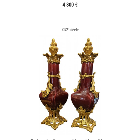
4 800 €
e
XIX
siècle