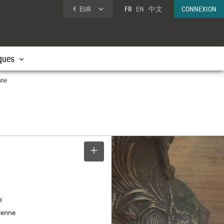
€
EUR
FR
EN
中文
CONNEXION
ques
nne
SELECTIONNER
e
ienne