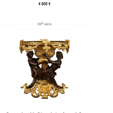
4 800 €
e
XIX
siècle