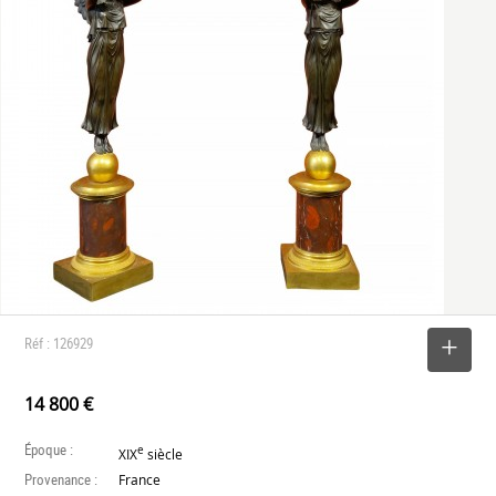
Réf : 126929
SELECTIONNER
14 800 €
Époque :
e
XIX
siècle
Provenance :
France