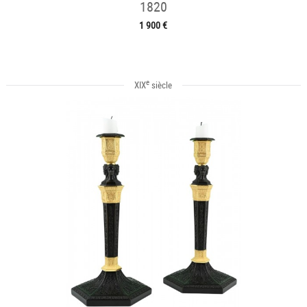
1820
1 900 €
e
XIX
siècle