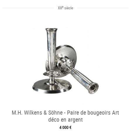
e
XX
siècle
M.H. Wilkens & Söhne - Paire de bougeoirs Art
déco en argent
4 000 €