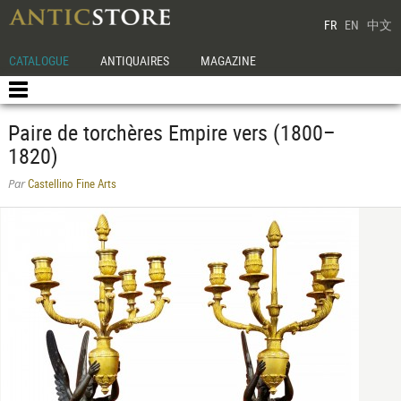
FR
EN
中文
CATALOGUE
ANTIQUAIRES
MAGAZINE
Paire de torchères Empire vers (1800–
1820)
Castellino Fine Arts
Par