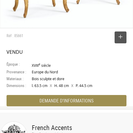
Réf : 85661
SELECTIONNER
VENDU
Époque :
e
XVIII
siècle
Provenance :
Europe du Nord
Materiaux :
Bois sculpte et dore
Dimensions :
X
X
l. 63.5 cm
H. 48 cm
P. 44.5 cm
DEMANDE D'INFORMATIONS
French Accents