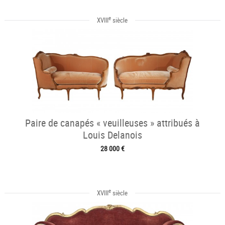
e
XVIII
siècle
Paire de canapés « veuilleuses » attribués à
Louis Delanois
28 000 €
e
XVIII
siècle