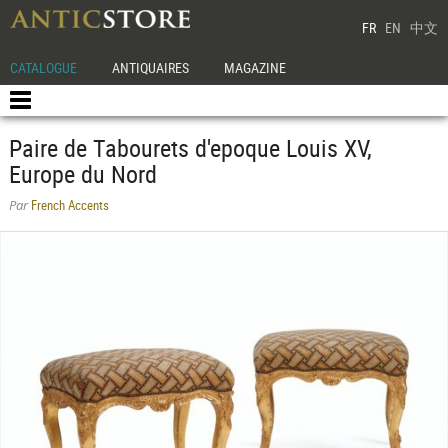
FR
EN
中文
CATALOGUE
ANTIQUAIRES
MAGAZINE
Paire de Tabourets d'epoque Louis XV,
Europe du Nord
French Accents
Par