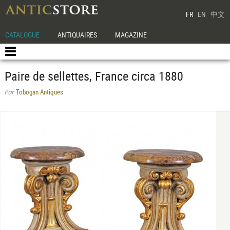
FR
EN
中文
CATALOGUE
ANTIQUAIRES
MAGAZINE
Paire de sellettes, France circa 1880
Tobogan Antiques
Par