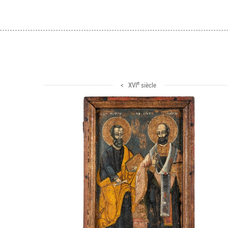
e
< XVI
siècle