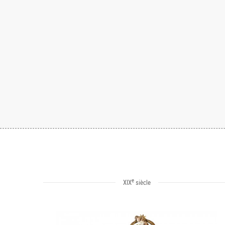
e
XIX
siècle