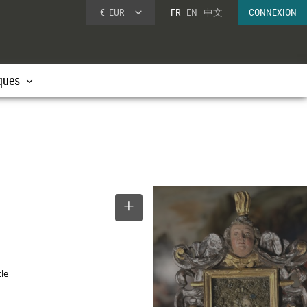
€
EUR
FR
EN
中文
CONNEXION
ques
SELECTIONNER
cle