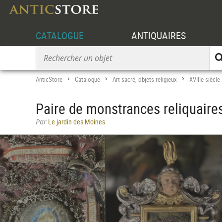
CATALOGUE
ANTIQUAIRES
AnticStore
Catalogue
Art sacré, objets religieux
XVIIIe siècle
>
>
>
Paire de monstrances reliquaires,
Par
Le jardin des Moines