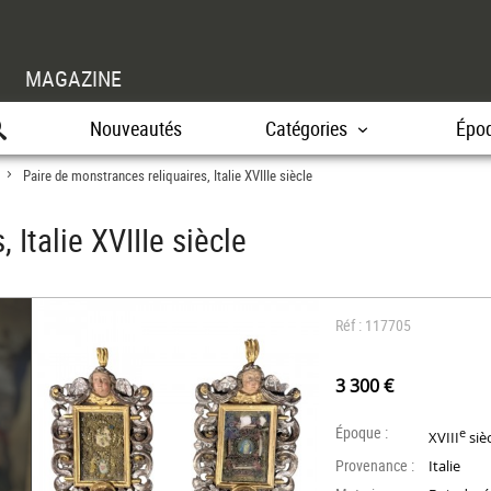
MAGAZINE
Nouveautés
Catégories
Épo
Paire de monstrances reliquaires, Italie XVIIIe siècle
>
 Italie XVIIIe siècle
Réf : 117705
3 300 €
Époque :
e
XVIII
siè
Provenance :
Italie