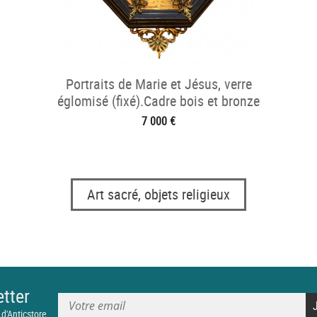
Portraits de Marie et Jésus, verre
églomisé (fixé).Cadre bois et bronze
doré.17° sièc
7 000 €
Art sacré, objets religieux
tter
 d'Anticstore