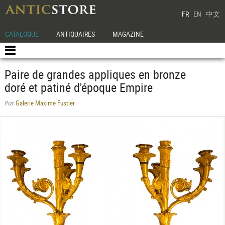
FR
EN
中文
CATALOGUE
ANTIQUAIRES
MAGAZINE
Paire de grandes appliques en bronze
doré et patiné d'époque Empire
Galerie Maxime Fustier
Par