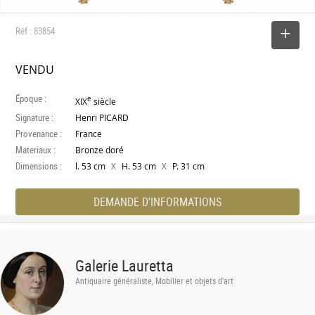
Réf : 83854
SELECTIONNER
VENDU
Époque :
e
XIX
siècle
Signature :
Henri PICARD
Provenance :
France
Materiaux :
Bronze doré
Dimensions :
X
X
l. 53 cm
H. 53 cm
P. 31 cm
DEMANDE D'INFORMATIONS
Galerie Lauretta
Antiquaire généraliste, Mobilier et objets d'art