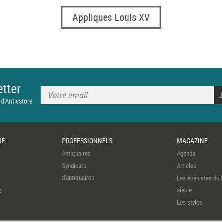
Appliques Louis XV
tter
 d'Anticstore
UE
PROFESSIONNELS
MAGAZINE
Antiquaires
Agenda
Syndicats
Articles
d'antiquaires
Les ébénistes du 
siècle
s
Les styles