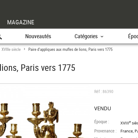
MAGAZINE
Nouveautés
Catégories
Épo
XVIIIe siècle
Paire d’appliques aux mufles de lions, Paris vers 1775
>
>
lions, Paris vers 1775
Réf : 86390
VENDU
Époque :
e
XVIII
siè
Provenance :
France, P