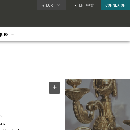
€
EUR
FR
EN
中文
CONNEXION
ques
SELECTIONNER
cle
aris