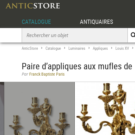
CATALOGUE
ANTIQUAIRES
AnticStore
Catalogue
Luminaires
Appliques
Louis XV
>
>
>
>
Paire d’appliques aux mufles de 
Par
Franck Baptiste Paris