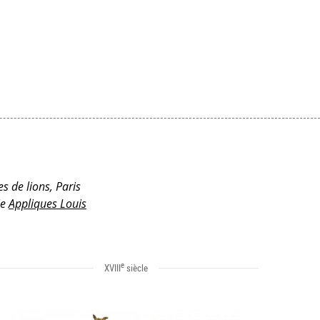
es de lions, Paris
ie
Appliques Louis
e
XVIII
siècle