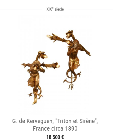
e
XIX
siècle
G. de Kerveguen, "Triton et Sirène",
France circa 1890
18 500 €