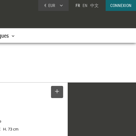
€
EUR
FR
EN
中文
CONNEXION
ques
SELECTIONNER
e
H. 73 cm
X