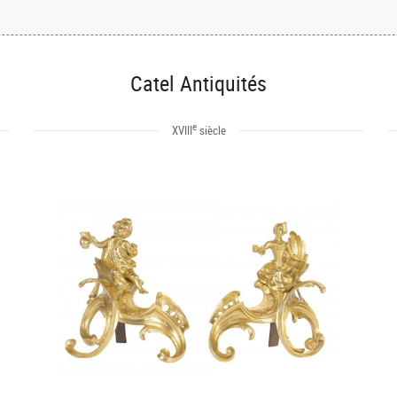
Catel Antiquités
e
XVIII
siècle