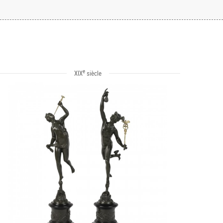
e
XIX
siècle