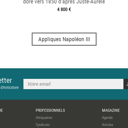
doré vers 1850 d’après Juste-Aurèle
Meissonnier une
4 800 €
Appliques Napoléon III
tter
 d'Anticstore
UE
PROFESSIONNELS
MAGAZINE
Antiquaires
Agenda
Syndicats
Articles