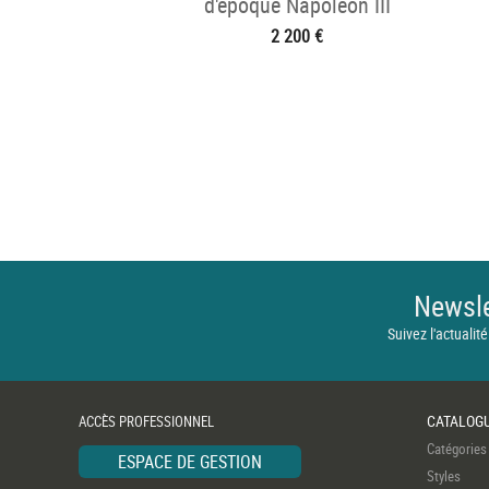
d'époque Napoléon III
2 200 €
Newsle
Suivez l'actualité
CATALOG
ACCÈS PROFESSIONNEL
Catégories
ESPACE DE GESTION
Styles