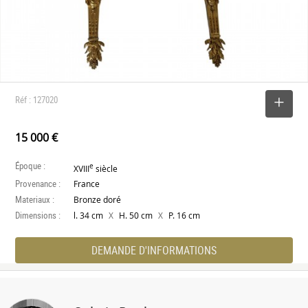
Réf : 127020
SELECTIONNER
15 000 €
Époque :
e
XVIII
siècle
Provenance :
France
Materiaux :
Bronze doré
Dimensions :
X
X
l. 34 cm
H. 50 cm
P. 16 cm
DEMANDE D'INFORMATIONS