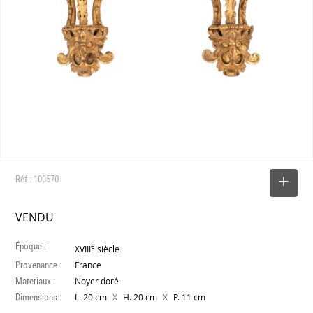
Réf : 100570
SELECTIONNER
VENDU
Époque :
e
XVIII
siècle
Provenance :
France
Materiaux :
Noyer doré
Dimensions :
X
X
L. 20 cm
H. 20 cm
P. 11 cm