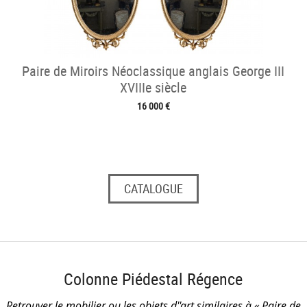
Paire de Miroirs Néoclassique anglais George III
XVIIIe siècle
16 000 €
CATALOGUE
Colonne Piédestal Régence
Retrouver le mobilier ou les objets d''art similaires à « Paire de