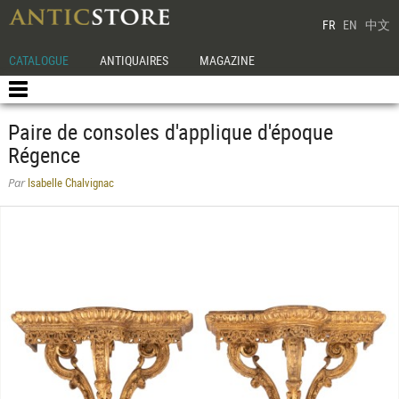
FR
EN
中文
CATALOGUE
ANTIQUAIRES
MAGAZINE
Paire de consoles d'applique d'époque
Régence
Isabelle Chalvignac
Par