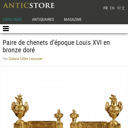
FR
EN
中文
CATALOGUE
ANTIQUAIRES
MAGAZINE
Paire de chenets d’époque Louis XVI en
bronze doré
Galerie Gilles Linossier
Par