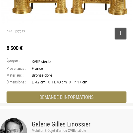
Réf : 127252
SELECTIONNER
8 500 €
Époque :
e
XVIII
siècle
Provenance :
France
Materiaux :
Bronze doré
Dimensions :
X
X
L. 42 cm
H. 43 cm
P. 17 cm
DEMANDE D'INFORMATIONS
Galerie Gilles Linossier
Mobilier & Objet d'art du XVIIIe siècle