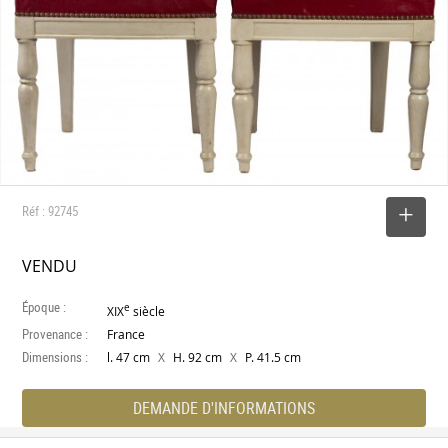
Réf : 92745
SELECTIONNER
VENDU
Époque :
e
XIX
siècle
Provenance :
France
Dimensions :
X
X
l. 47 cm
H. 92 cm
P. 41.5 cm
DEMANDE D'INFORMATIONS