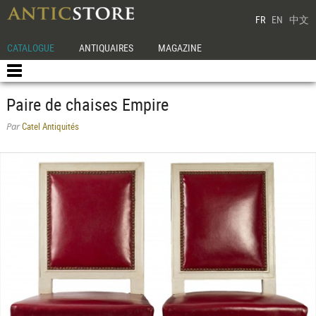
FR
EN
中文
CATALOGUE
ANTIQUAIRES
MAGAZINE
Paire de chaises Empire
Catel Antiquités
Par