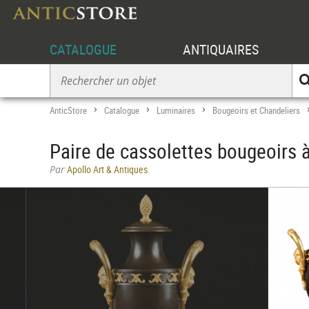
CATALOGUE
ANTIQUAIRES
AnticStore
Catalogue
Luminaires
Bougeoirs et Chandeliers
>
>
>
Paire de cassolettes bougeoirs 
Par
Apollo Art & Antiques