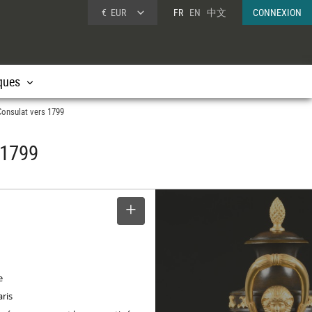
€
EUR
FR
EN
中文
CONNEXION
ques
Consulat vers 1799
 1799
SELECTIONNER
e
aris