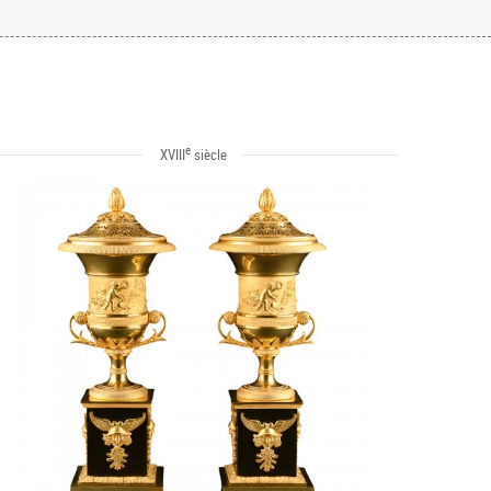
e
XVIII
siècle