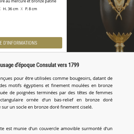
ré au mercure et bronze patiné
H. 36 cm
P. 8 cm
X
X
E D'INFORMATIONS
 usage d’époque Consulat vers 1799
conçues pour être utilisées comme bougeoirs, datant de
 des motifs égyptiens et finement moulées en bronze
nquée de poignées terminées par des têtes de femmes
tangulaire ornée d’un bas-relief en bronze doré
 sur un socle en bronze doré finement ciselé.
tte est munie d’un couvercle amovible surmonté d’un