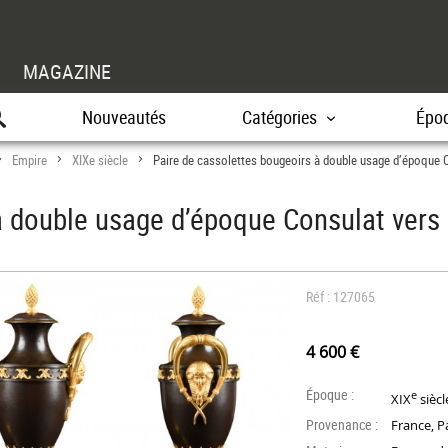
MAGAZINE
Nouveautés
Catégories
Épo
Empire
XIXe siècle
Paire de cassolettes bougeoirs à double usage d’époque 
>
>
>
à double usage d’époque Consulat vers
Réf : 127065
4 600 €
Époque :
e
XIX
siècl
Provenance :
France, P