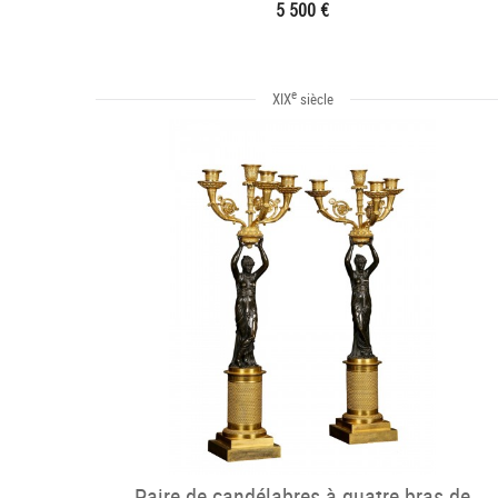
5 500 €
e
XIX
siècle
Paire de candélabres à quatre bras de