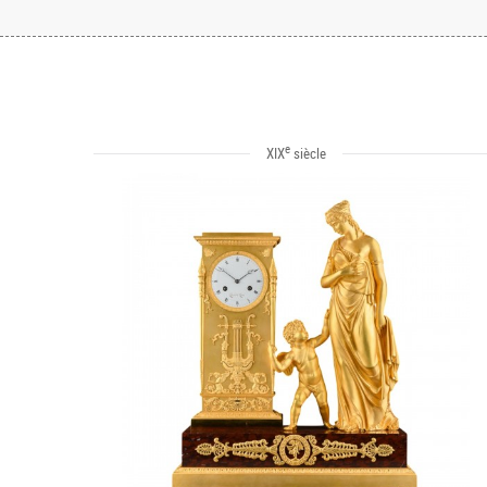
e
XIX
siècle