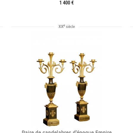
1 400 €
e
XIX
siècle
Paire de candelabres d’époque Empire