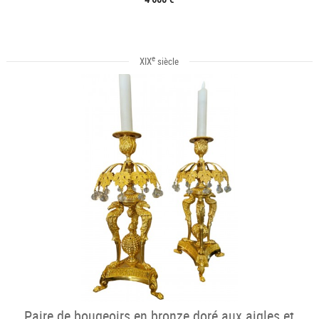
e
XIX
siècle
Paire de bougeoirs en bronze doré aux aigles et