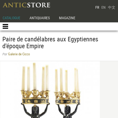
FR
EN
中文
CATALOGUE
ANTIQUAIRES
MAGAZINE
Paire de candélabres aux Egyptiennes
d'époque Empire
Galerie de Cicco
Par