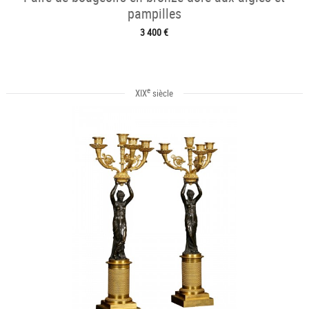
pampilles
3 400 €
e
XIX
siècle