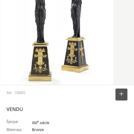
Réf : 100885
SELECTIONNER
VENDU
Époque :
e
XIX
siècle
Materiaux :
Bronze