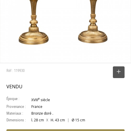
Réf : 119930
SELECTIONNER
VENDU
Époque :
e
XVIII
siècle
Provenance :
France
Materiaux :
Bronze doré .
Dimensions :
X
|
l. 28 cm
H. 43 cm
Ø 15 cm