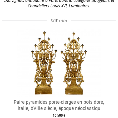
Chalvignac, antiquaire à Paris dans la catégorie
Bougeoirs et
Chandeliers Louis XVI
, Luminaires.
e
XVIII
siècle
Paire pyramides porte-cierges en bois doré,
Italie, XVIIIe siècle, époque néoclassiqu
16 500 €