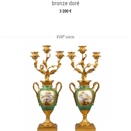
bronze doré
3 200 €
e
XVIII
siècle