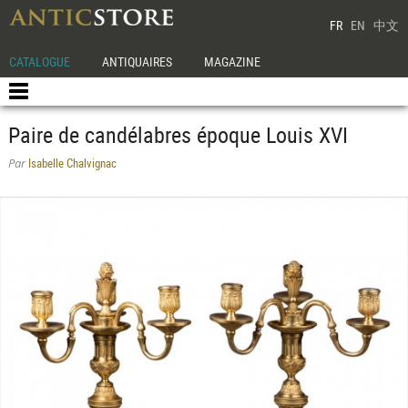
FR
EN
中文
CATALOGUE
ANTIQUAIRES
MAGAZINE
Paire de candélabres époque Louis XVI
Isabelle Chalvignac
Par