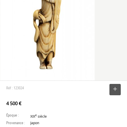
Réf : 123024
SELECTIONNER
4 500 €
Époque :
e
XIX
siècle
Provenance :
Japon