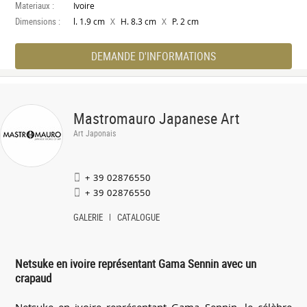
Materiaux :
Ivoire
Dimensions :
X
X
l. 1.9 cm
H. 8.3 cm
P. 2 cm
DEMANDE D'INFORMATIONS
Mastromauro Japanese Art
Art Japonais
+ 39 02876550
+ 39 02876550
GALERIE
CATALOGUE
Netsuke en ivoire représentant Gama Sennin avec un
crapaud