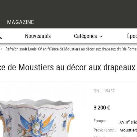
MAGAZINE
Nouveautés
Catégories
Épo
Rafraîchissoir Louis XV en faïence de Moustiers au décor aux drapeaux dit "de Fonten
>
ce de Moustiers au décor aux drapeaux d
Réf : 119457
3 200 €
Époque :
e
XVIII
siè
Provenance :
Moustiers