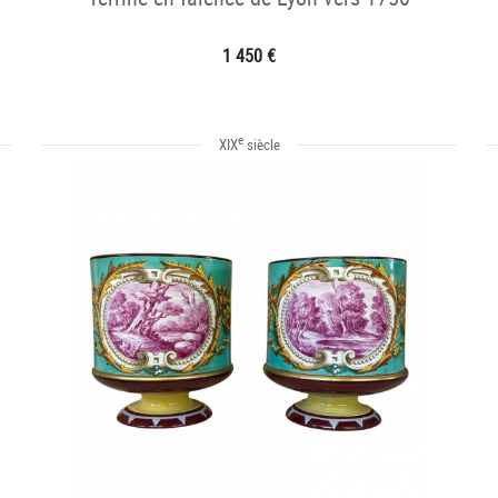
1 450 €
e
XIX
siècle