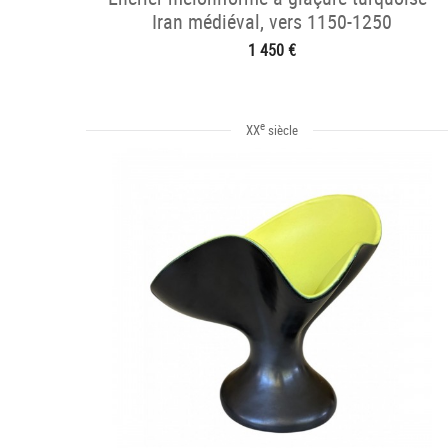
Iran médiéval, vers 1150-1250
1 450 €
e
XX
siècle