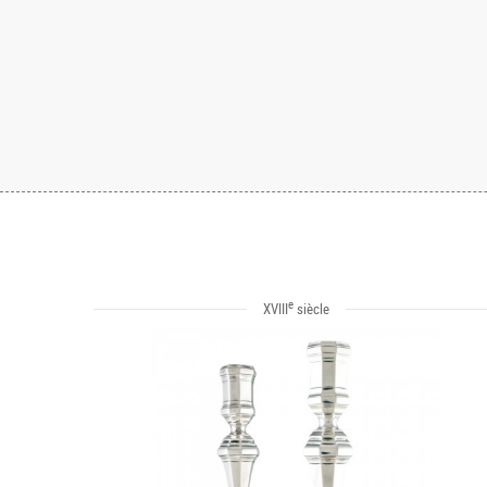
e
XVIII
siècle