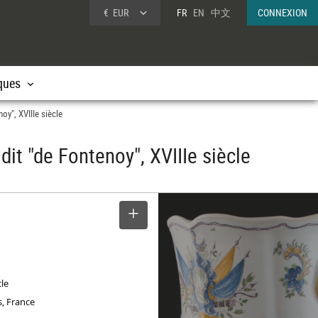
€
EUR
FR
EN
中文
CONNEXION
ques
oy", XVIIIe siècle
it "de Fontenoy", XVIIIe siècle
SELECTIONNER
cle
, France