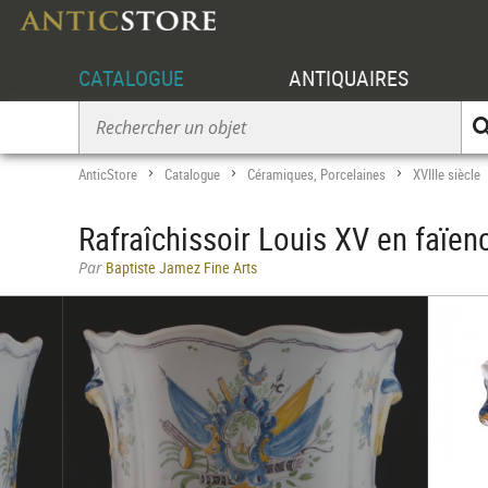
CATALOGUE
ANTIQUAIRES
AnticStore
Catalogue
Céramiques, Porcelaines
XVIIIe siècle
>
>
>
Rafraîchissoir Louis XV en faïen
Par
Baptiste Jamez Fine Arts