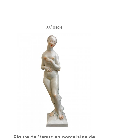
e
XX
siècle
Figure de Vénus en porcelaine de