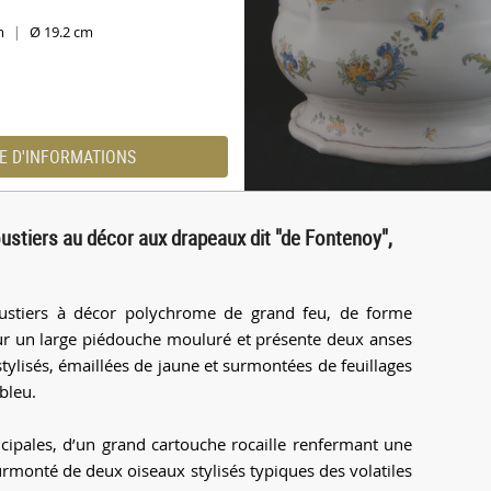
cm
Ø 19.2 cm
|
E D'INFORMATIONS
ustiers au décor aux drapeaux dit "de Fontenoy",
oustiers à décor polychrome de grand feu, de forme
r un large piédouche mouluré et présente deux anses
tylisés, émaillées de jaune et surmontées de feuillages
bleu.
ncipales, d’un grand cartouche rocaille renfermant une
urmonté de deux oiseaux stylisés typiques des volatiles