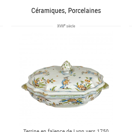
Céramiques, Porcelaines
e
XVIII
siècle
Terrine en faïence de Lyon vers 1750