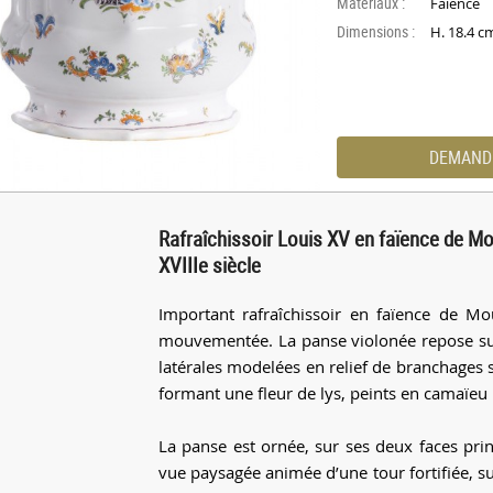
Materiaux :
Faïence
Dimensions :
H. 18.4 
DEMAND
Rafraîchissoir Louis XV en faïence de Mo
XVIIIe siècle
Important rafraîchissoir en faïence de M
mouvementée. La panse violonée repose su
latérales modelées en relief de branchages s
formant une fleur de lys, peints en camaïeu 
La panse est ornée, sur ses deux faces pri
vue paysagée animée d’une tour fortifiée, s