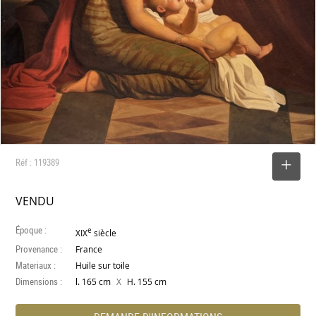
Réf : 119389
SELECTIONNER
VENDU
Époque :
e
XIX
siècle
Provenance :
France
Materiaux :
Huile sur toile
Dimensions :
X
l. 165 cm
H. 155 cm