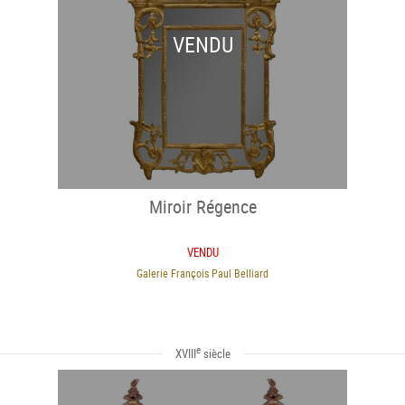
VENDU
Miroir Régence
VENDU
Galerie François Paul Belliard
e
XVIII
siècle