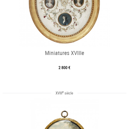
Miniatures XVIIIe
2 800 €
e
XVIII
siècle