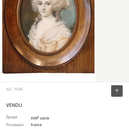
Réf : 79240
SELECTIONNER
VENDU
Époque :
e
XVIII
siècle
Provenance :
France