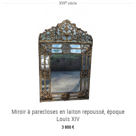
e
XVII
siècle
Miroir à parecloses en laiton repoussé, époque
Louis XIV
3 800 €