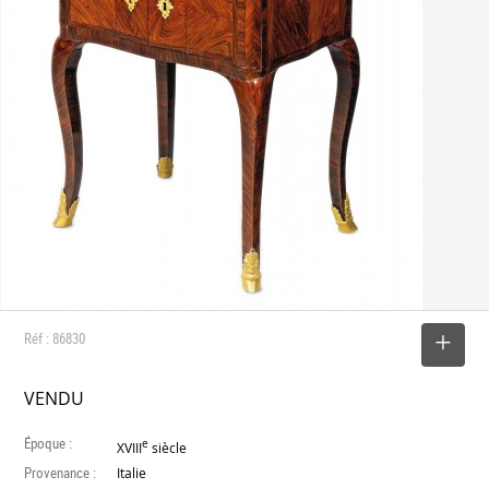
Réf : 86830
SELECTIONNER
VENDU
Époque :
e
XVIII
siècle
Provenance :
Italie