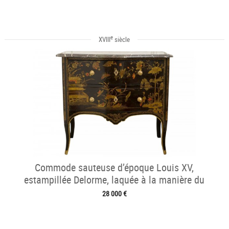
e
XVIII
siècle
Commode sauteuse d’époque Louis XV,
estampillée Delorme, laquée à la manière du
japon
28 000 €