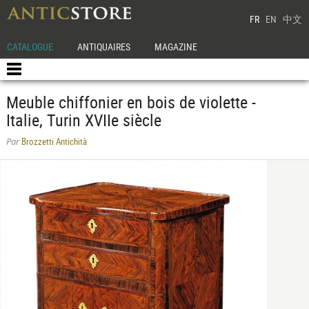
FR
EN
中文
CATALOGUE
ANTIQUAIRES
MAGAZINE
Meuble chiffonier en bois de violette -
Italie, Turin XVIIe siècle
Brozzetti Antichità
Par