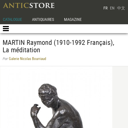
FR
EN
中文
CATALOGUE
ANTIQUAIRES
MAGAZINE
MARTIN Raymond (1910-1992 Français),
La méditation
Galerie Nicolas Bourriaud
Par