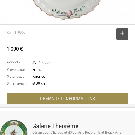
Réf : 119966
SELECTIONNER
1 000 €
Époque :
e
XVIII
siècle
Provenance :
France
Materiaux :
Faience
Dimensions :
Ø 30 cm
DEMANDE D'INFORMATIONS
Galerie Théorème
Céramiques d'Europe et d'Asie, Arts Décoratifs et Beaux-Arts