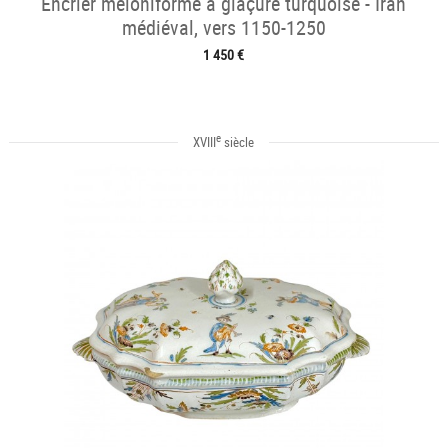
Encrier méloniforme à glaçure turquoise - Iran
médiéval, vers 1150-1250
1 450 €
e
XVIII
siècle