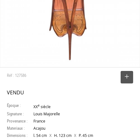
Réf : 127586
SELECTIONNER
VENDU
Époque :
e
XX
siècle
Signature :
Louis Majorelle
Provenance :
France
Materiaux :
Acajou
Dimensions :
X
X
l. 54 cm
H. 123 cm
P. 45 cm