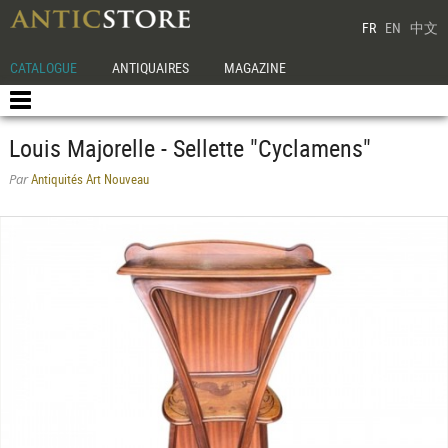
FR
EN
中文
CATALOGUE
ANTIQUAIRES
MAGAZINE
Louis Majorelle - Sellette "Cyclamens"
Antiquités Art Nouveau
Par