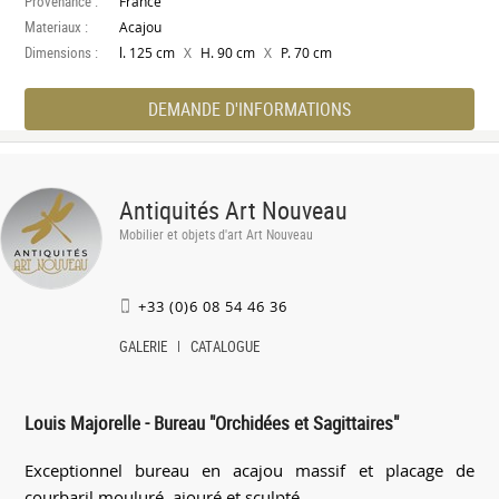
Provenance :
France
Materiaux :
Acajou
Dimensions :
X
X
l. 125 cm
H. 90 cm
P. 70 cm
DEMANDE D'INFORMATIONS
Antiquités Art Nouveau
Mobilier et objets d'art Art Nouveau
+33 (0)6 08 54 46 36
GALERIE
CATALOGUE
Louis Majorelle - Bureau "Orchidées et Sagittaires"
Exceptionnel bureau en acajou massif et placage de
courbaril mouluré, ajouré et sculpté.