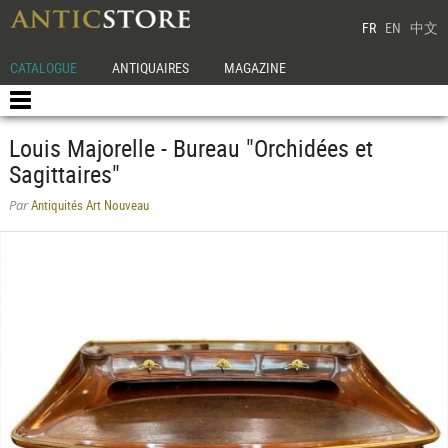
FR
EN
中文
CATALOGUE
ANTIQUAIRES
MAGAZINE
Louis Majorelle - Bureau "Orchidées et
Sagittaires"
Antiquités Art Nouveau
Par