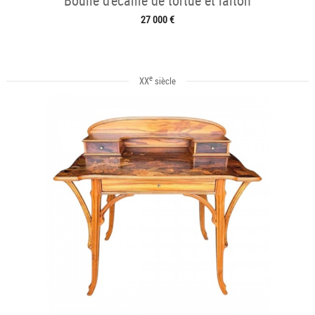
Boulle d'écaille de tortue et laiton
27 000 €
e
XX
siècle