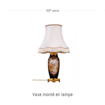
e
XIX
siècle
Vase monté en lampe