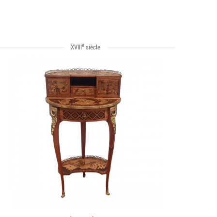
e
XVIII
siècle