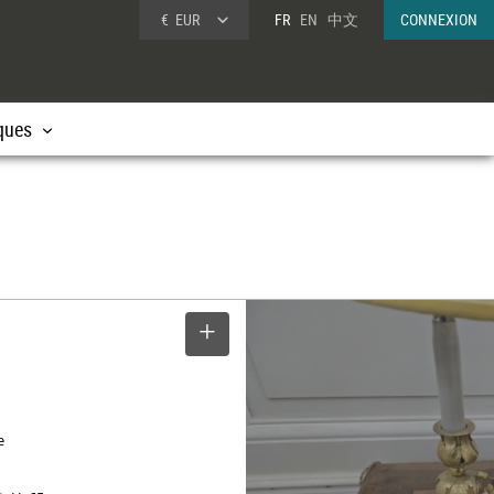
€
EUR
FR
EN
中文
CONNEXION
ques
SELECTIONNER
e