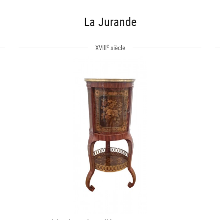
La Jurande
e
XVIII
siècle