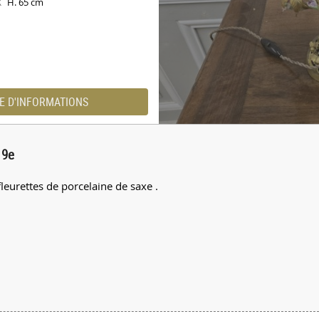
H. 65 cm
X
E D'INFORMATIONS
19e
leurettes de porcelaine de saxe .