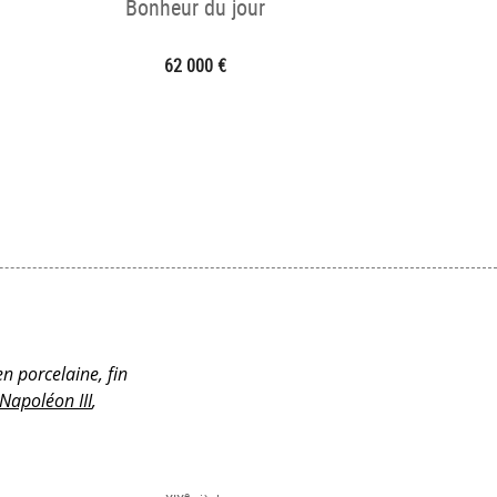
Bonheur du jour
62 000 €
en porcelaine, fin
apoléon III
,
e