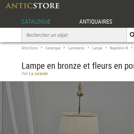
CATALOGUE
ANTIQUAIRES
AnticStore
Catalogue
Luminaires
Lampe
Napoléon III
>
>
>
>
Lampe en bronze et fleurs en por
Par
La Jurande