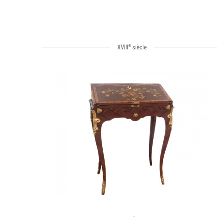
e
XVIII
siècle