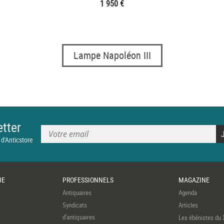
1 950 €
Lampe Napoléon III
tter
 d'Anticstore
UE
PROFESSIONNELS
MAGAZINE
Antiquaires
Agenda
Syndicats
Articles
d'antiquaires
Les ébénistes du 