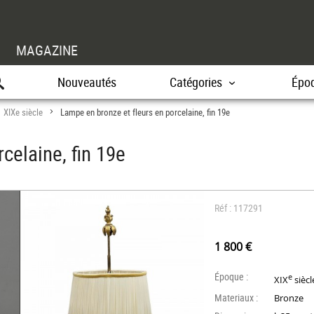
MAGAZINE
Nouveautés
Catégories
Épo
XIXe siècle
Lampe en bronze et fleurs en porcelaine, fin 19e
>
>
celaine, fin 19e
Réf : 117291
1 800 €
Époque :
e
XIX
siècl
Materiaux :
Bronze