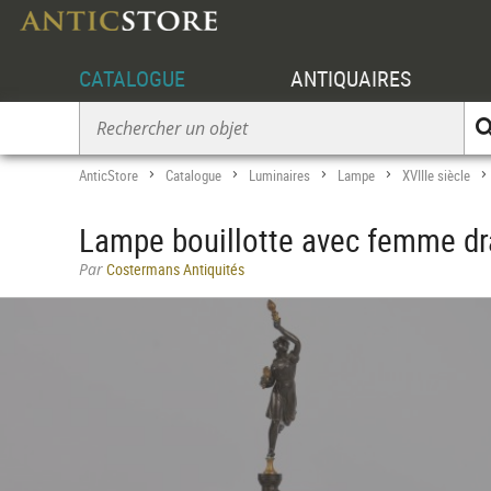
CATALOGUE
ANTIQUAIRES
AnticStore
Catalogue
Luminaires
Lampe
XVIIIe siècle
>
>
>
>
Lampe bouillotte avec femme dra
Par
Costermans Antiquités