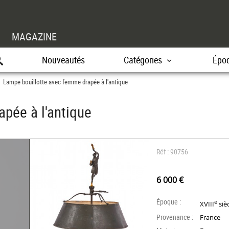
MAGAZINE
Nouveautés
Catégories
Épo
Lampe bouillotte avec femme drapée à l'antique
>
pée à l'antique
Réf : 90756
6 000 €
Époque :
e
XVIII
siè
Provenance :
France