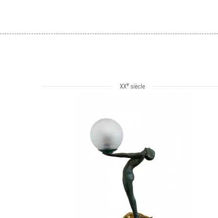
e
XX
siècle