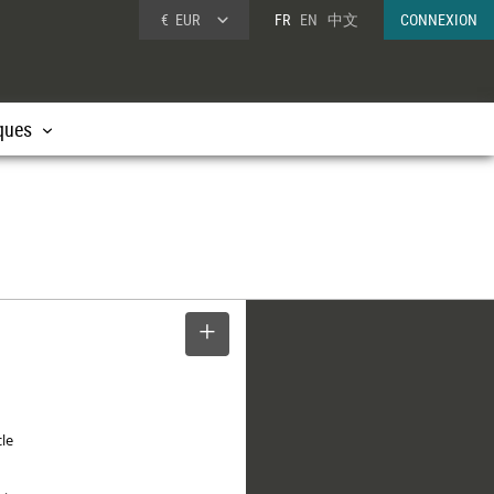
€
EUR
FR
EN
中文
CONNEXION
ques
SELECTIONNER
cle