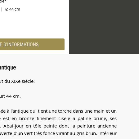
cier
Ø 44 cm
|
E D'INFORMATIONS
antique
t du XIXe siècle.
ur: 44 cm.
 à l’antique qui tient une torche dans une main et un
 est en bronze finement ciselé à patine brune, ses
 Abat-jour en tôle peinte dont la peinture ancienne
erte d’un vert très foncé virant au gris brun. Intérieur