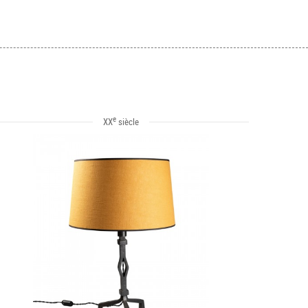
e
XX
siècle