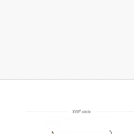
e
XVIII
siècle